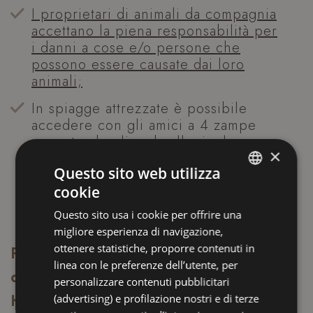
I proprietari di animali da compagnia
accettano la piena responsabilità per
i danni a cose e/o persone che
possono essere causate dai loro
animali;
In spiagge attrezzate è possibile
accedere con gli amici a 4 zampe
prenotando gli ombrelloni a loro
×
dedicati; si consiglia di prenotare
Questo sito web utilizza
l’ombrellone in anticipo
cookie
considerando che i posti sono limitati
ITALIAN
e non garantiti;
Questo sito usa i cookie per offrire una
ENGLISH
migliore esperienza di navigazione,
FRENCH
ottenere statistiche, proporre contenuti in
Per ulteriori informazioni non esitate a
linea con le preferenze dell’utente, per
GERMAN
contattarci
personalizzare contenuti pubblicitari
(advertising) e profilazione nostri e di terze
Hotel Tiffany's Riccione