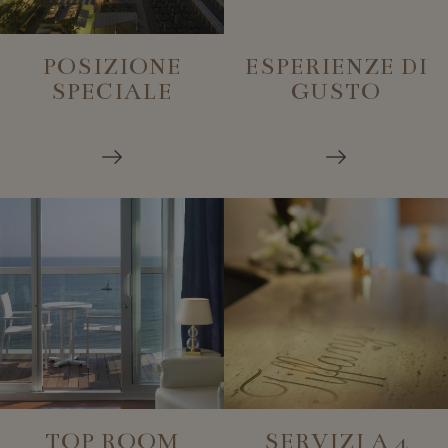
_dc_gtm_UA-49723643-1
.hoteltiffanysriccione.com
POSIZIONE
ESPERIENZE DI
SPECIALE
GUSTO
TOP ROOM
SERVIZI A 4