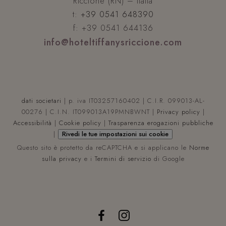
Riccione (RN) – Italia
t:
+39 0541 648390
__cf_bm
2
Cloudflare Inc.
.vimeo.com
f: +39 0541 644136
info@hoteltiffanysriccione.com
dati societari
| p. iva IT03257160402 | C.I.R. 099013-AL-
00276 | C.I.N. IT099013A19PMNBWNT |
Privacy policy
|
Accessibilità
|
Cookie policy
|
Trasparenza erogazioni pubbliche
|
Rivedi le tue impostazioni sui cookie
Questo sito è protetto da reCAPTCHA e si applicano le
Norme
Nome
Provider
/
Dominio
Sca
sulla privacy
e i
Termini di servizio
di Google
combo_cms_edita_session
www.hoteltiffanysriccione.com
1 o
Nome
Provider
/
Dominio
Scadenza
Descr
mi
Nome
Provider
/
Dominio
Scadenza
_gid
1 giorno
Ques
Google LLC
ent_h
www.hoteltiffanysriccione.com
Ses
è im
.hoteltiffanysriccione.com
IDE
1 anno 3
Google LLC
Goog
settimane
.doubleclick.net
__Secure-
.youtube.com
5 m
Analy
ROLLOUT_TOKEN
sett
Memo
aggi
ent_r
www.hoteltiffanysriccione.com
Ses
valor