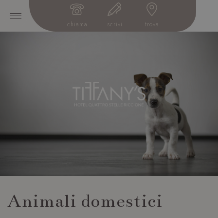
chiama
scrivi
trova
Animali domestici