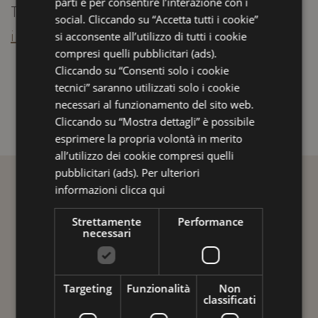
parti e per consentire l’interazione con i
Tel. +39 051-648390 -
social. Cliccando su “Accetta tutti i cookie”
info@hoteltiffanysriccione.com
si acconsente all’utilizzo di tutti i cookie
compresi quelli pubblicitari (ads).
Cliccando su “Consenti solo i cookie
tecnici” saranno utilizzati solo i cookie
necessari al funzionamento del sito web.
Cliccando su “Mostra dettagli” è possibile
esprimere la propria volontà in merito
all’utilizzo dei cookie compresi quelli
pubblicitari (ads). Per ulteriori
informazioni
clicca qui
Strettamente
Performance
necessari
Targeting
Funzionalità
Non
classificati