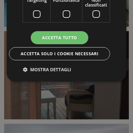
Targeting
Funzionalità
Non
classificati
ACCETTA TUTTO
ACCETTA SOLO I COOKIE NECESSARI
MOSTRA DETTAGLI
Strettamente necessari
Performance
Targeting
Funzionalità
Non classificati
I cookie strettamente necessari consentono le
funzionalità principali del sito web come l'accesso
dell'utente e la gestione dell'account. Il sito web non
può essere utilizzato correttamente senza i cookie
strettamente necessari.