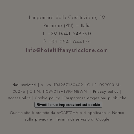
Lungomare della Costituzione, 19
Riccione (RN) – Italia
t:
+39 0541 648390
f: +39 0541 644136
info@hoteltiffanysriccione.com
dati societari
| p. iva IT03257160402 | C.I.R. 099013-AL-
00276 | C.I.N. IT099013A19PMNBWNT |
Privacy policy
|
Accessibilità
|
Cookie policy
|
Trasparenza erogazioni pubbliche
|
Rivedi le tue impostazioni sui cookie
Questo sito è protetto da reCAPTCHA e si applicano le
Norme
sulla privacy
e i
Termini di servizio
di Google