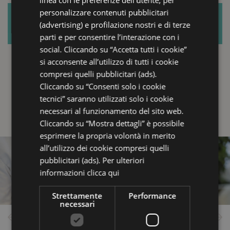
linea con le preferenze dell’utente, per
GERMAN
personalizzare contenuti pubblicitari
RICHIEDI UN PREVENTIVO SENZA
(advertising) e profilazione nostri e di terze
IMPEGNO
parti e per consentire l’interazione con i
social. Cliccando su “Accetta tutti i cookie”
si acconsente all’utilizzo di tutti i cookie
compresi quelli pubblicitari (ads).
Cliccando su “Consenti solo i cookie
tecnici” saranno utilizzati solo i cookie
necessari al funzionamento del sito web.
Cliccando su “Mostra dettagli” è possibile
esprimere la propria volontà in merito
all’utilizzo dei cookie compresi quelli
pubblicitari (ads). Per ulteriori
informazioni
clicca qui
Strettamente
Performance
necessari