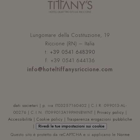
_GRECAPTCHA
Google LLC
s
www.google.com
Lungomare della Costituzione, 19
Riccione (RN) – Italia
t:
+39 0541 648390
f: +39 0541 644136
info@hoteltiffanysriccione.com
VISITOR_PRIVACY_METADATA
YouTube
s
.youtube.com
dati societari
| p. iva IT03257160402 | C.I.R. 099013-AL-
00276 | C.I.N. IT099013A19PMNBWNT |
Privacy policy
|
Accessibilità
|
Cookie policy
|
Trasparenza erogazioni pubbliche
|
Rivedi le tue impostazioni sui cookie
Questo sito è protetto da reCAPTCHA e si applicano le
Norme