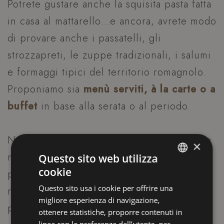
Potrete gustare anche la squisita pasta fatta
in casa al mattarello…e ancora, avrete modo
di provare anche i passatelli, gli
strozzapreti, le zuppe tradizionali, i salumi
e formaggi tipici del territorio romagnolo.
Proponiamo sia
menù serviti, à la carte o a
buffet
in base alla serata o al periodo.
Naturalmente in queste serate speciali non
×
mancheranno varianti per i bambini, o per
Questo sito web utilizza
cookie
persone che prediligono o hanno la
ITALIAN
Questo sito usa i cookie per offrire una
necessità di seguire un regime alimentare
ENGLISH
migliore esperienza di navigazione,
più rigido (gluten free e intolleranze).
FRENCH
ottenere statistiche, proporre contenuti in