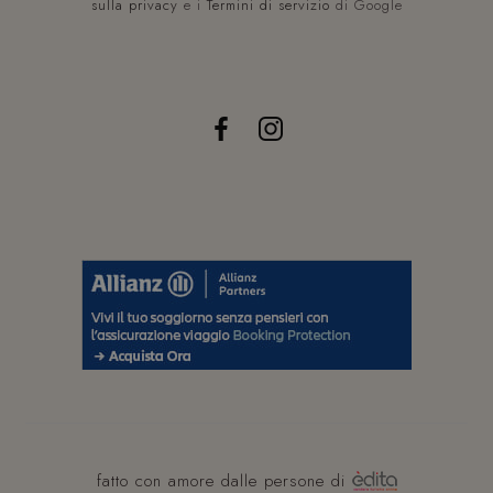
sulla privacy
e i
Termini di servizio
di Google
XSRF-TOKEN
www.hoteltiffanysriccione.com
CookieScriptConsent
CookieScript
s
.hoteltiffanysriccione.com
fatto con amore dalle persone di