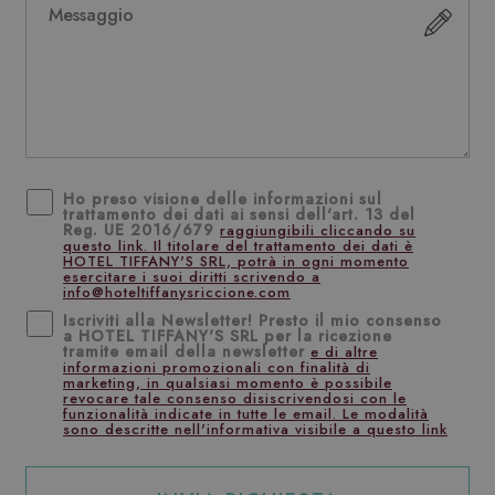
Ho preso visione delle informazioni sul
trattamento dei dati ai sensi dell'art. 13 del
Reg. UE 2016/679
raggiungibili cliccando su
questo link. Il titolare del trattamento dei dati è
HOTEL TIFFANY'S SRL, potrà in ogni momento
esercitare i suoi diritti scrivendo a
info@hoteltiffanysriccione.com
Iscriviti alla Newsletter! Presto il mio consenso
a HOTEL TIFFANY'S SRL per la ricezione
tramite email della newsletter
e di altre
informazioni promozionali con finalità di
marketing, in qualsiasi momento è possibile
revocare tale consenso disiscrivendosi con le
funzionalità indicate in tutte le email. Le modalità
sono descritte nell'informativa visibile a questo link