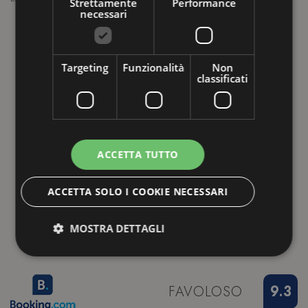
Strettamente
Performance
p
necessari
h
m
Targeting
Funzionalità
Non
g
classificati
d
L
ACCETTA TUTTO
ACCETTA SOLO I COOKIE NECESSARI
MOSTRA DETTAGLI
Strettamente necessari
Performance
FAVOLOSO
9.3
Targeting
Funzionalità
Non classificati