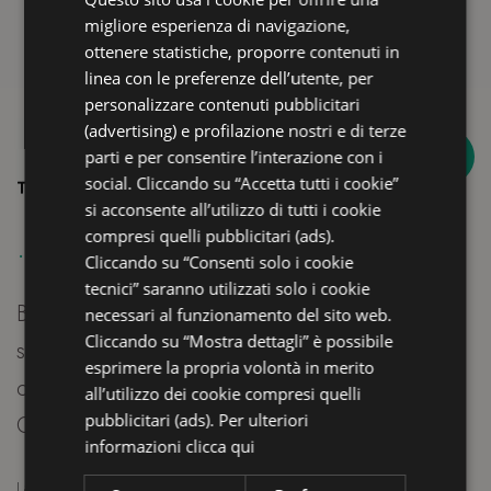
ENGLISH
migliore esperienza di navigazione,
FRENCH
ottenere statistiche, proporre contenuti in
linea con le preferenze dell’utente, per
GERMAN
personalizzare contenuti pubblicitari
(advertising) e profilazione nostri e di terze
n 60 di 292 hotel
4,5
parti e per consentire l’interazione con i
a Riccione
social. Cliccando su “Accetta tutti i cookie”
si acconsente all’utilizzo di tutti i cookie
.
E
compresi quelli pubblicitari (ads).
Cliccando su “Consenti solo i cookie
tecnici” saranno utilizzati solo i cookie
Bellissimo hotel con una vista mare
S
necessari al funzionamento del sito web.
Cliccando su “Mostra dettagli” è possibile
stupenda. La facciata è elegante e molto
g
esprimere la propria volontà in merito
curata, davvero piacevole da vedere.
p
all’utilizzo dei cookie compresi quelli
pubblicitari (ads). Per ulteriori
Consigliato!
d
informazioni
clicca qui
d
Laura S - 22/10/2025