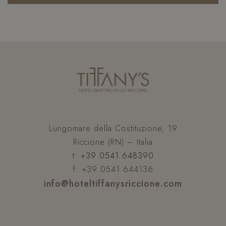
XSRF-TOKEN
www.hoteltiffanysriccione.com
Lungomare della Costituzione, 19
Riccione (RN) – Italia
t:
+39 0541 648390
f: +39 0541 644136
info@hoteltiffanysriccione.com
CookieScriptConsent
CookieScript
s
.hoteltiffanysriccione.com