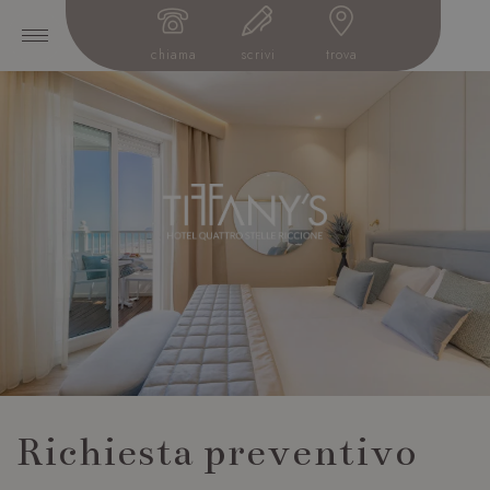
chiama
scrivi
trova
Richiesta preventivo