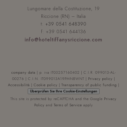
Lungomare della Costituzione, 19
Riccione (RN) – Italia
t:
+39 0541 648390
f: +39 0541 644136
info@hoteltiffanysriccione.com
company data
| p. iva IT03257160402 | C.I.R. 099013-AL-
00276 | C.I.N. IT099013A19PMNBWNT |
Privacy policy
|
Accessibilità
|
Cookie policy
|
Transparency of public funding
|
Überprüfen Sie Ihre Cookie-Einstellungen
This site is protected by reCAPTCHA and the Google
Privacy
Policy
and
Terms of Service
apply