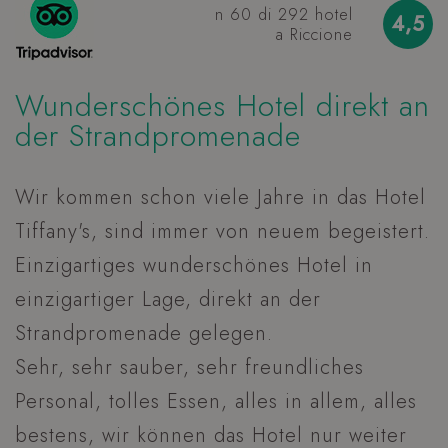
n 60 di 292 hotel
4,5
a Riccione
Wunderschönes Hotel direkt an
A
der Strandpromenade
_GRECAPTCHA
Google LLC
www.google.com
W
Wir kommen schon viele Jahre in das Hotel
u
VISITOR_PRIVACY_METADATA
YouTube
Tiffany's, sind immer von neuem begeistert.
.youtube.com
R
Einzigartiges wunderschönes Hotel in
einzigartiger Lage, direkt an der
Strandpromenade gelegen.
Sehr, sehr sauber, sehr freundliches
Personal, tolles Essen, alles in allem, alles
XSRF-TOKEN
www.hoteltiffanysriccione.com
bestens, wir können das Hotel nur weiter