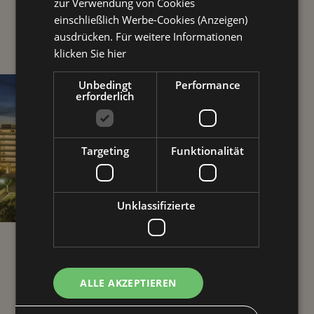
UNSERE EINZIGARTIGEN PLUSPUNKTE
zur Verwendung von Cookies
einschließlich Werbe-Cookies (Anzeigen)
ausdrücken. Für weitere Informationen
klicken Sie hier
Unbedingt
Performance
erforderlich
Targeting
Funktionalität
Unklassifizierte
SPEZIELLE
ERLEBNISSE
LAGE
DES GUTEN
GESCHMACKS
ALLE AKZEPTIEREN