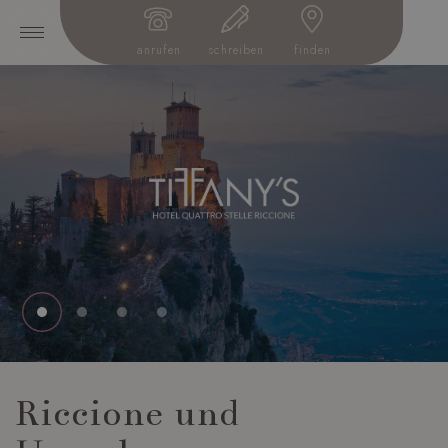
anrufen
schreiben
finden
Riccione und