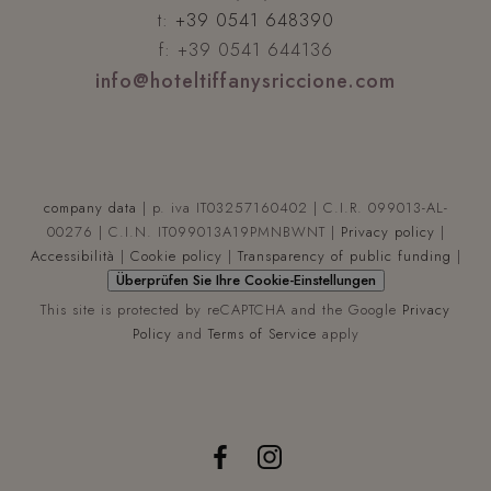
t:
+39 0541 648390
f: +39 0541 644136
info@hoteltiffanysriccione.com
company data
| p. iva IT03257160402 | C.I.R. 099013-AL-
00276 | C.I.N. IT099013A19PMNBWNT |
Privacy policy
|
Accessibilità
|
Cookie policy
|
Transparency of public funding
|
Überprüfen Sie Ihre Cookie-Einstellungen
This site is protected by reCAPTCHA and the Google
Privacy
Policy
and
Terms of Service
apply