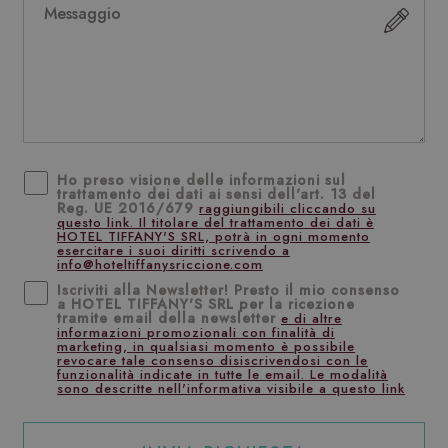
Ho preso visione delle informazioni sul
trattamento dei dati ai sensi dell'art. 13 del
Reg. UE 2016/679
raggiungibili cliccando su
questo link. Il titolare del trattamento dei dati è
HOTEL TIFFANY'S SRL, potrà in ogni momento
esercitare i suoi diritti scrivendo a
info@hoteltiffanysriccione.com
Iscriviti alla Newsletter! Presto il mio consenso
a HOTEL TIFFANY'S SRL per la ricezione
tramite email della newsletter
e di altre
informazioni promozionali con finalità di
marketing, in qualsiasi momento è possibile
revocare tale consenso disiscrivendosi con le
funzionalità indicate in tutte le email. Le modalità
sono descritte nell'informativa visibile a questo link