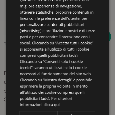
ENGLISH
migliore esperienza di navigazione,
FRENCH
ottenere statistiche, proporre contenuti in
linea con le preferenze dell’utente, per
GERMAN
personalizzare contenuti pubblicitari
(advertising) e profilazione nostri e di terze
n 60 di 292 hotel
4,5
parti e per consentire l’interazione con i
a Riccione
social. Cliccando su “Accetta tutti i cookie”
si acconsente all’utilizzo di tutti i cookie
.
E
compresi quelli pubblicitari (ads).
Cliccando su “Consenti solo i cookie
tecnici” saranno utilizzati solo i cookie
Bellissimo hotel con una vista mare
S
necessari al funzionamento del sito web.
Cliccando su “Mostra dettagli” è possibile
stupenda. La facciata è elegante e molto
g
esprimere la propria volontà in merito
curata, davvero piacevole da vedere.
p
all’utilizzo dei cookie compresi quelli
pubblicitari (ads). Per ulteriori
Consigliato!
d
informazioni
clicca qui
d
Laura S - 22/10/2025