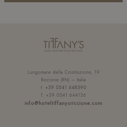
XSRF-TOKEN
www.hoteltiffanysriccione.com
Lungomare della Costituzione, 19
Riccione (RN) – Italia
t:
+39 0541 648390
f: +39 0541 644136
info@hoteltiffanysriccione.com
CookieScriptConsent
CookieScript
s
.hoteltiffanysriccione.com