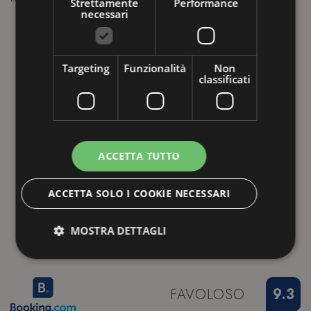
Strettamente
Performance
p
necessari
h
m
Targeting
Funzionalità
Non
g
classificati
d
L
ACCETTA TUTTO
ACCETTA SOLO I COOKIE NECESSARI
MOSTRA DETTAGLI
Strettamente necessari
Performance
FAVOLOSO
9.3
Targeting
Funzionalità
Non classificati