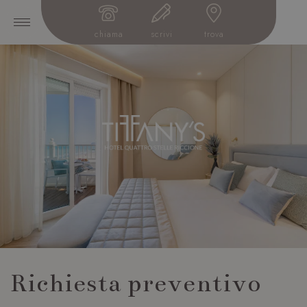
chiama
scrivi
trova
Richiesta preventivo