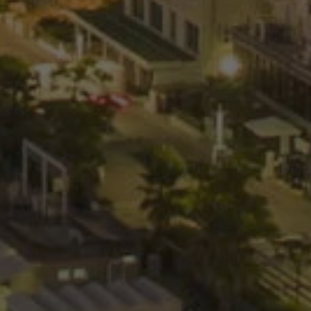
n funzionare
el nome è un numero
entificatore per un
associato.
necessary cookie
uted for the
sk analysis.
zato per
onsenso e privacy
razione con il sito.
o del visitatore
e impostazioni sulla
 loro preferenze
ni future.
elp with site security
Request Forgery
okie-Script.com
or cookie consent
y for Cookie-
to work properly.
zato per distinguere
aggioso per il sito
apporti validi
to Web.