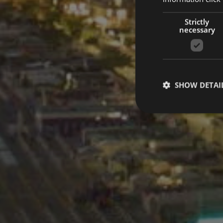
Strictly
necessary
SHOW DETAI
Strictly necessary co
used properly without
Name
_dc_gtm_UA-497236