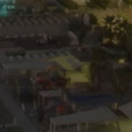
altri script potrebbero no
correttamente. La fine d
univoco che è anche un id
account Google Analytics 
5 months
Google reCAPTCHA sets a 
Google LLC
4 weeks
(_GRECAPTCHA) when exec
www.google.com
purpose of providing its ri
METADATA
5 months
Questo cookie viene utiliz
YouTube
4 weeks
memorizzare le scelte di c
.youtube.com
dell'utente per la loro inte
Registra i dati sul consens
riguardo a varie politiche 
privacy, garantendo che le
siano onorate nelle sessio
www.hoteltiffanysriccione.com
1 hour 59
This cookie is written to h
minutes
in preventing Cross-Site 
attacks.
nt
4 weeks 2
This cookie is used by Co
CookieScript
days
service to remember visit
.hoteltiffanysriccione.com
preferences. It is necessar
Script.com cookie banner 
29
Questo cookie viene utiliz
Cloudflare Inc.
minutes
tra umani e bot. Ciò è vant
.vimeo.com
49
Web, al fine di effettuare r
seconds
sull'utilizzo del proprio si