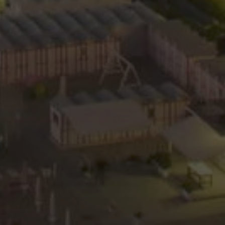
Description
stores and update a
eclick e fornisce
 used to count and
 utilizza il sito Web
finale potrebbe aver
nalytics per
ube per tenere
per i video di
nche determinare se
e Universal
zando la nuova o la
o Google's more
 Youtube.
ie is used to
andomly generated
d in each page
tor, session and
ts.
Tube per tenere
nalytics per
eo incorporati.
imenting with
sites using their