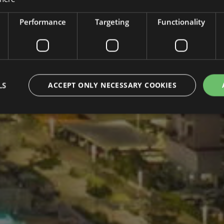
Performance
Targeting
Functionality
LS
ACCEPT ONLY NECESSARY COOKIES
Strictly necessary
Performance
Targeting
Functionality
Unclassifie
okies allow core website functionality such as user login and account management. Th
 strictly necessary cookies.
Provider / Domain
Expiration
Description
43-1
.hoteltiffanysriccione.com
51
Questo cookie è associato a
seconds
Google Tag Manager per cari
codice in una pagina. Lad
utilizzato, può essere con
strettamente necessario po