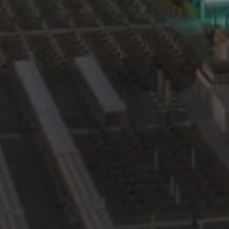
_GRECAPTCHA
VISITOR_PRIVACY_
XSRF-TOKEN
CookieScriptConse
__cf_bm