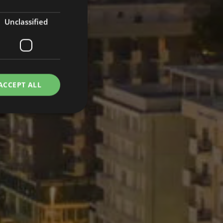
Unclassified
ACCEPT ALL
d
e website cannot be
i siti che utilizzano
care altri script e
dove viene
siderato come
iché senza di esso,