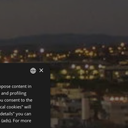
×
ropose content in
ITALIAN
 and profiling
ENGLISH
ou consent to the
FRENCH
cal cookies" will
details" you can
GERMAN
 (ads). For more