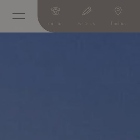
call us
write us
find us