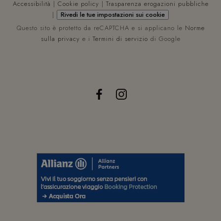
mese
viene
Accessibilità
|
Cookie policy
|
Trasparenza erogazioni pubbliche
da G
|
Rivedi le tue impostazioni sui cookie
Analy
mant
Questo sito è protetto da reCAPTCHA e si applicano le
Norme
stato
sessi
sulla privacy
e i
Termini di servizio
di Google