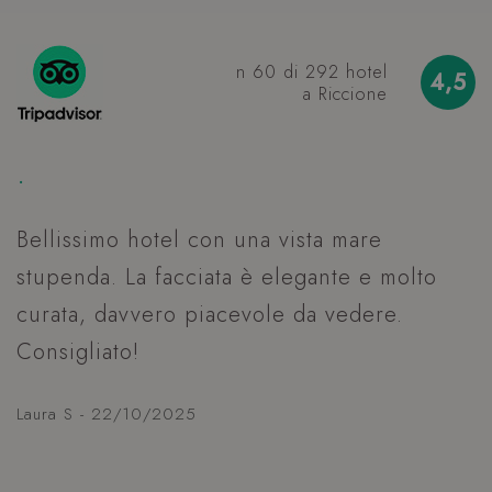
n 60 di 292 hotel
4,5
a Riccione
_GRECAPTCHA
Google LLC
s
www.google.com
.
E
Bellissimo hotel con una vista mare
S
stupenda. La facciata è elegante e molto
g
curata, davvero piacevole da vedere.
p
VISITOR_PRIVACY_METADATA
YouTube
Consigliato!
d
s
.youtube.com
d
Laura S - 22/10/2025
p
h