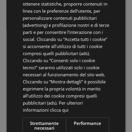
FRENCH
ottenere statistiche, proporre contenuti in
linea con le preferenze dell’utente, per
GERMAN
Adulti
Bambini
personalizzare contenuti pubblicitari
(advertising) e profilazione nostri e di terze
Camera 1
parti e per consentire l’interazione con i
social. Cliccando su “Accetta tutti i cookie”
si acconsente all’utilizzo di tutti i cookie
compresi quelli pubblicitari (ads).
Cliccando su “Consenti solo i cookie
tecnici” saranno utilizzati solo i cookie
necessari al funzionamento del sito web.
Cliccando su “Mostra dettagli” è possibile
esprimere la propria volontà in merito
Ho preso visione delle informazioni sul
all’utilizzo dei cookie compresi quelli
trattamento dei dati ai sensi dell'art.
pubblicitari (ads). Per ulteriori
13 del Reg. UE 2016/679
raggiungibili
cliccando su questo link. Il titolare del
informazioni
clicca qui
trattamento dei dati è HOTEL TIFFANY'S
SRL, potrà in ogni momento esercitare i
suoi diritti scrivendo a
Strettamente
Performance
info@hoteltiffanysriccione.com
necessari
Iscriviti alla Newsletter! Presto il mio