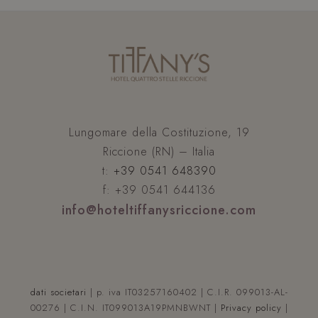
aggi
signi
del s
anali
comu
utili
Goog
Ques
viene
per d
utent
asse
hcc_uid
www.hoteltiffanysriccione.com
1 mese 4
nume
Lungomare della Costituzione, 19
settimane
gener
Riccione (RN) – Italia
modo
YSC
Sessione
Google LLC
com
.youtube.com
t:
+39 0541 648390
ident
del c
f: +39 0541 644136
inclu
richi
info@hoteltiffanysriccione.com
pagin
sito e
per c
dati 
visita
_gcl_au
2 mesi 4
Google LLC
sessi
settimane
.hoteltiffanysriccione.com
camp
rappo
analis
dati societari
| p. iva IT03257160402 | C.I.R. 099013-AL-
00276 | C.I.N. IT099013A19PMNBWNT |
Privacy policy
|
_ga_WYCBLHDQL6
.hoteltiffanysriccione.com
1 anno 1
Ques