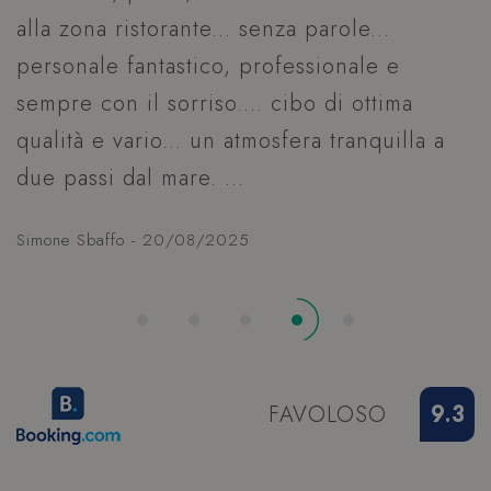
di pa
alla zona ristorante... senza parole...
L
_ga_98FWSF5QEH
.hoteltiffanysriccione.com
1 anno 1
Ques
mese
viene
personale fantastico, professionale e
c
da G
VISITOR_INFO1_LIVE
5 mesi 4
Google LLC
Analy
settimane
.youtube.com
sempre con il sorriso.... cibo di ottima
mant
stato
G
sessi
qualità e vario... un atmosfera tranquilla a
_ga
1 anno 1
Ques
Google LLC
due passi dal mare. ...
mese
di co
.hoteltiffanysriccione.com
assoc
Goog
Unive
Simone Sbaffo - 20/08/2025
Analy
un
aggi
signi
del s
anali
comu
utili
Goog
Ques
viene
FAVOLOSO
9.3
per d
utent
asse
hcc_uid
www.hoteltiffanysriccione.com
1 mese 4
nume
settimane
gener
modo
YSC
Sessione