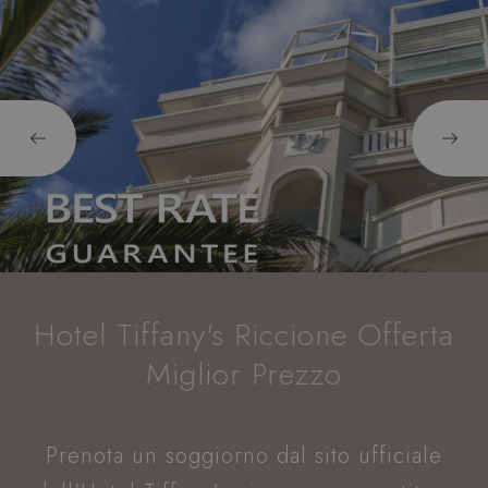
VISITOR_PRIVACY_METADATA
YouTube
s
.youtube.com
Hotel Tiffany's Riccione Offerta
Miglior Prezzo
Prenota un soggiorno dal sito ufficiale
XSRF-TOKEN
www.hoteltiffanysriccione.com