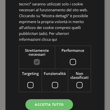
tecnici” saranno utilizzati solo i cookie
necessari al funzionamento del sito web.
Cliccando su “Mostra dettagli” è possibile
esprimere la propria volontà in merito
all’utilizzo dei cookie compresi quelli
pubblicitari (ads). Per ulteriori
informazioni
clicca qui
Strettamente
Performance
Ho preso visione delle informazioni sul
necessari
trattamento dei dati ai sensi dell'art.
13 del Reg. UE 2016/679
raggiungibili
cliccando su questo link. Il titolare del
trattamento dei dati è HOTEL TIFFANY'S
SRL, potrà in ogni momento esercitare i
Targeting
Funzionalità
Non
suoi diritti scrivendo a
classificati
info@hoteltiffanysriccione.com
Iscriviti alla Newsletter! Presto il mio
consenso a HOTEL TIFFANY'S SRL per
la ricezione tramite email della
newsletter
e di altre informazioni
promozionali con finalità di marketing, in
qualsiasi momento è possibile revocare
ACCETTA TUTTO
tale consenso disiscrivendosi con le
funzionalità indicate in tutte le email. Le