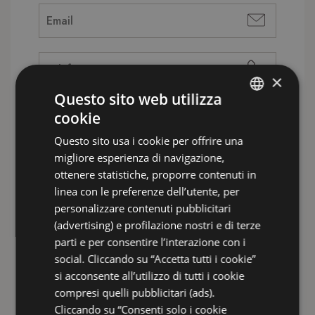
×
Arrivo
Partenza
Questo sito web utilizza
cookie
ITALIAN
Questo sito usa i cookie per offrire una
ENGLISH
Trattamento
migliore esperienza di navigazione,
FRENCH
ottenere statistiche, proporre contenuti in
linea con le preferenze dell’utente, per
GERMAN
personalizzare contenuti pubblicitari
Camere
(advertising) e profilazione nostri e di terze
parti e per consentire l’interazione con i
social. Cliccando su “Accetta tutti i cookie”
si acconsente all’utilizzo di tutti i cookie
Adulti
Bambini
compresi quelli pubblicitari (ads).
Camera 1
Cliccando su “Consenti solo i cookie