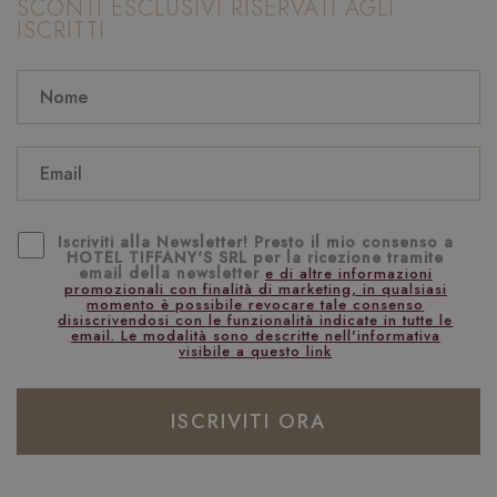
SCONTI ESCLUSIVI RISERVATI AGLI
ISCRITTI
Iscriviti alla Newsletter! Presto il mio consenso a
HOTEL TIFFANY'S SRL per la ricezione tramite
email della newsletter
e di altre informazioni
promozionali con finalità di marketing, in qualsiasi
momento è possibile revocare tale consenso
disiscrivendosi con le funzionalità indicate in tutte le
email. Le modalità sono descritte nell'informativa
visibile a questo link
ISCRIVITI ORA