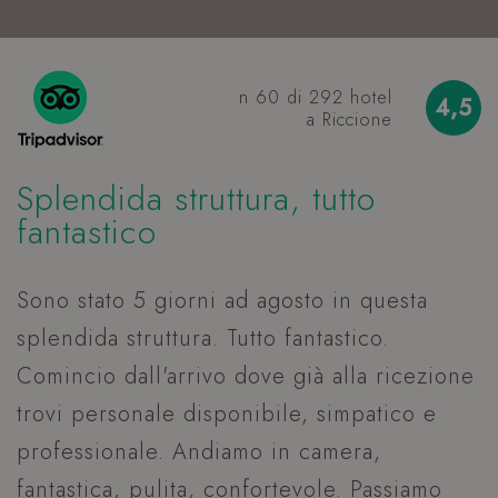
n 60 di 292 hotel
4,5
a Riccione
Splendida struttura, tutto
O
Nome
Provider
/
Dominio
Sca
fantastico
combo_cms_edita_session
www.hoteltiffanysriccione.com
1 o
Nome
Provider
/
Dominio
Scadenza
Descr
mi
Nome
Provider
/
Dominio
Scadenza
T
_gid
1 giorno
Ques
Google LLC
ent_h
www.hoteltiffanysriccione.com
Ses
è im
.hoteltiffanysriccione.com
IDE
1 anno 3
Google LLC
Sono stato 5 giorni ad agosto in questa
ne
P
Goog
settimane
.doubleclick.net
__Secure-
.youtube.com
5 m
Analy
splendida struttura. Tutto fantastico.
ROLLOUT_TOKEN
sett
N
Memo
aggi
ent_r
www.hoteltiffanysriccione.com
Ses
valor
Comincio dall'arrivo dove già alla ricezione
per o
__Secure-YNID
.youtube.com
pagin
5 m
trovi personale disponibile, simpatico e
B
e vie
sett
utili
professionale. Andiamo in camera,
conta
P
tener
delle
fantastica, pulita, confortevole. Passiamo
v
visua