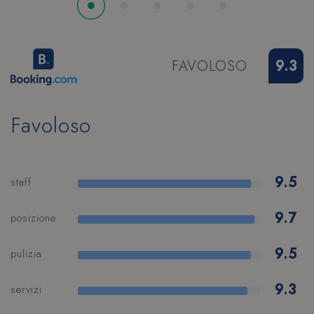
FAVOLOSO
9.3
Favoloso
9.5
staff
XSRF-TOKEN
www.hoteltiffanysriccione.com
9.7
posizione
9.5
pulizia
9.3
servizi
CookieScriptConsent
CookieScript
s
.hoteltiffanysriccione.com