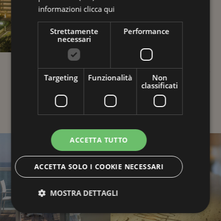
informazioni
clicca qui
Strettamente
Performance
necessari
POSIZIONE
ESPERIENZE DI
Targeting
Funzionalità
Non
SPECIALE
GUSTO
classificati
ACCETTA TUTTO
ACCETTA SOLO I COOKIE NECESSARI
MOSTRA DETTAGLI