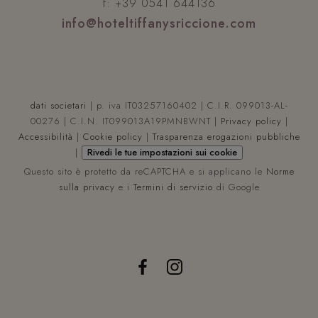
f: +39 0541 644136
_ga
1 anno 1
Ques
Google LLC
mese
di co
.hoteltiffanysriccione.com
info@hoteltiffanysriccione.com
assoc
Goog
Unive
Analy
un
aggi
signi
del s
dati societari
| p. iva IT03257160402 | C.I.R. 099013-AL-
anali
comu
00276 | C.I.N. IT099013A19PMNBWNT |
Privacy policy
|
utili
Goog
Accessibilità
|
Cookie policy
|
Trasparenza erogazioni pubbliche
Ques
|
Rivedi le tue impostazioni sui cookie
viene
per d
Questo sito è protetto da reCAPTCHA e si applicano le
Norme
utent
asse
sulla privacy
e i
Termini di servizio
di Google
hcc_uid
www.hoteltiffanysriccione.com
1 mese 4
nume
settimane
gener
modo
YSC
Sessione
Google LLC
com
.youtube.com
ident
del c
inclu
richi
pagin
sito e
per c
dati 
visita
_gcl_au
2 mesi 4
Google LLC